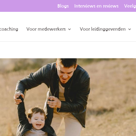
Blogs
Interviews en reviews
Veelg
 coaching
Voor medewerkers
Voor leidinggevenden