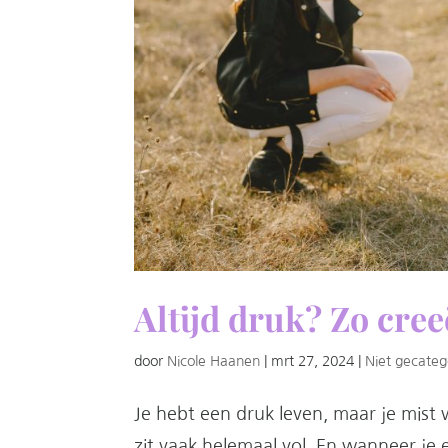
Altijd druk? Zo creeë
door
Nicole Haanen
|
mrt 27, 2024
|
Niet gecateg
Je hebt een druk leven, maar je mist we
zit vaak helemaal vol. En wanneer je 