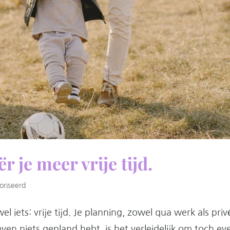
r je meer vrije tijd.
oriseerd
l iets: vrije tijd. Je planning, zowel qua werk als priv
even niets gepland hebt, is het verleidelijk om toch ev