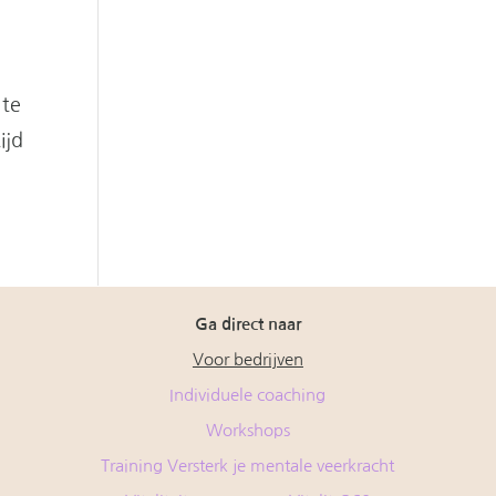
 te
ijd
Ga direct naar
Voor bedrijven
Individuele coaching
Workshops
Training Versterk je mentale veerkracht