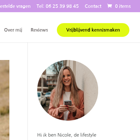
estelde vragen
Tel: 06 25 39 98 45
Contact
0 items
Over mij
Reviews
Vrijblijvend kennismaken
Hi ik ben Nicole, de lifestyle