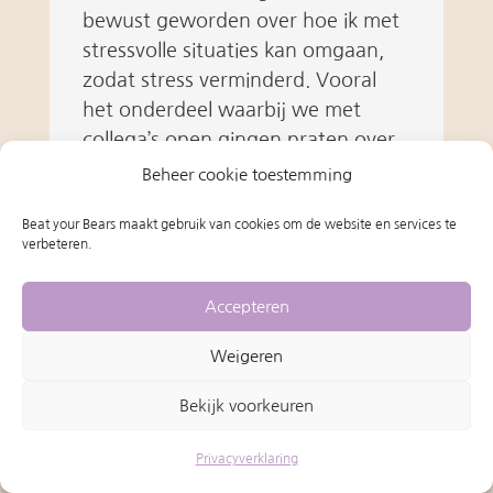
bewust geworden over hoe ik met
stressvolle situaties kan omgaan,
zodat stress verminderd. Vooral
het onderdeel waarbij we met
collega’s open gingen praten over
situaties waarvan wij stress kregen,
Beheer cookie toestemming
vond ik erg verhelderend.
Beat your Bears maakt gebruik van cookies om de website en services te
verbeteren.
Tineke
Accepteren
Weigeren
Bekijk voorkeuren
Privacyverklaring