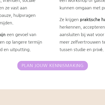
 vrienden, sociale
een workshop of gastle
n ze vast aan
kunnen omgaan met pre
pauze, hulpvragen
Ze krijgen
praktische h
mijden.
herkennen, accepteren
ijn
een gevoel van
aansluiten bij wat voor 
ken op langere termijn
meer zelfvertrouwen te
d en uitputting.
tussen studie en privé.
PLAN JOUW KENNISMAKING