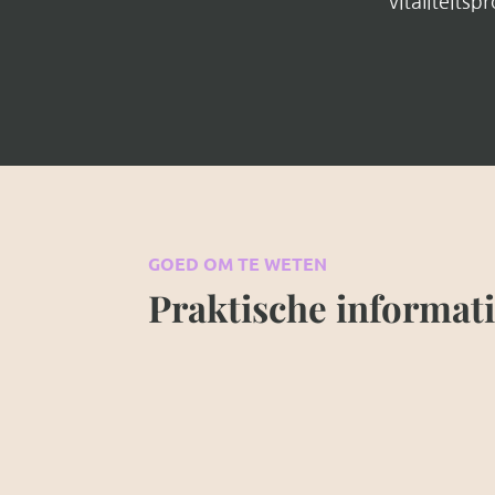
vitaliteits
GOED OM TE WETEN
Praktische informat