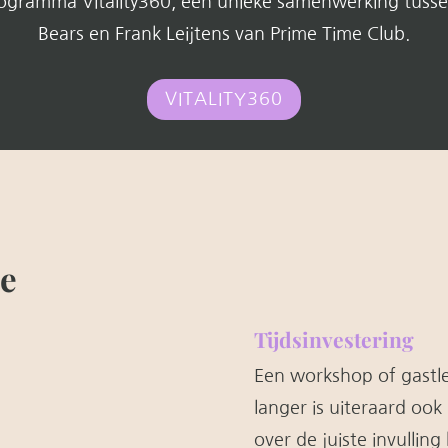
programma Vitality360, een unieke samenwerking tuss
Bears en Frank Leijtens van Prime Time Club.
VITALITY360
ie
Tijdsinvestering
Een workshop of gastle
langer is uiteraard ook
over de juiste invulling