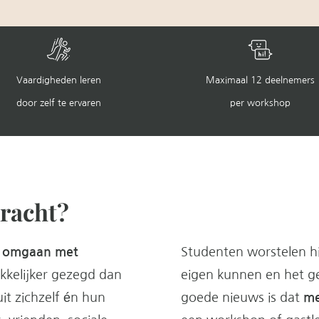
Vaardigheden leren
Maximaal 12 deelnemers
door zelf te ervaren
per workshop
kracht?
el omgaan met
Studenten worstelen hi
akkelijker gezegd dan
eigen kunnen en het ge
it zichzelf én hun
goede nieuws is dat
me