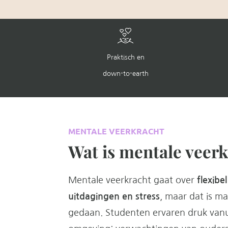
Praktisch en
down-to-earth
MENTALE VEERKRACHT
Wat is mentale veer
Mentale veerkracht gaat over
flexib
uitdagingen en stress
, maar dat is m
gedaan. Studenten ervaren druk vanu