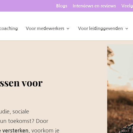
Blogs
Interviews en reviews
Veelg
 coaching
Voor medewerkers
Voor leidinggevenden
ssen voor
die, sociale
hun toekomst? Door
e versterken
, voorkom je