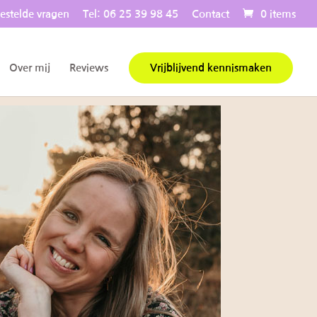
estelde vragen
Tel: 06 25 39 98 45
Contact
0 items
Over mij
Reviews
Vrijblijvend kennismaken