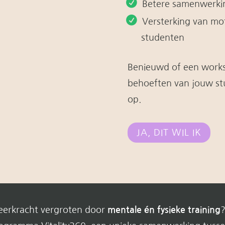
Betere samenwerkin
Versterking van mot
studenten
Benieuwd of een worksh
behoeften van jouw st
op.
JA, DIT WIL IK
eerkracht vergroten door
mentale én fysieke training
?