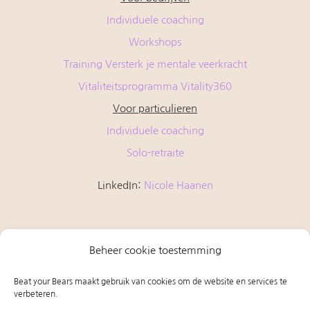
Individuele coaching
Workshops
Training Versterk je mentale veerkracht
Vitaliteitsprogramma Vitality360
Voor particulieren
Individuele coaching
Solo-retraite
LinkedIn:
Nicole Haanen
Beheer cookie toestemming
Beat your Bears is aangesloten bij:
Beat your Bears maakt gebruik van cookies om de website en services te
verbeteren.