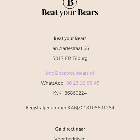
Beat your Bears
Jan Aartestraat 66
5017 ED Tilburg
info@beatyourbears.nl
WhatsApp:
06 25 39 98 45
KvK: 86860224
Registratienummer KABIZ:
18108601284
Ga direct naar
Voor bedrijven