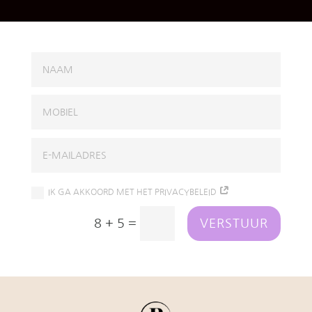
IK GA AKKOORD MET HET PRIVACYBELEID
=
VERSTUUR
8 + 5