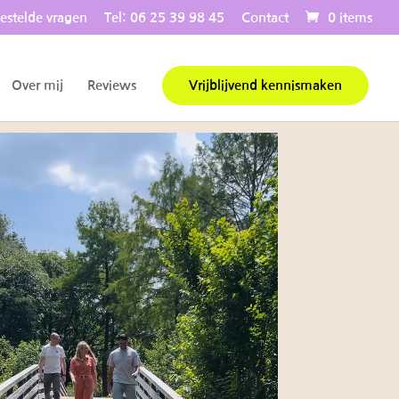
estelde vragen
Tel: 06 25 39 98 45
Contact
0 items
Over mij
Reviews
Vrijblijvend kennismaken