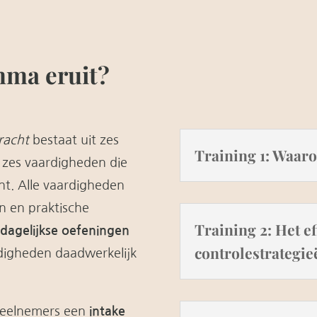
mma eruit?
racht
bestaat uit zes
Training 1: Waar
t zes vaardigheden die
t. Alle vaardigheden
n en praktische
Training 2: Het ef
 dagelijkse oefeningen
controlestrategie
digheden daadwerkelijk
 deelnemers een
intake