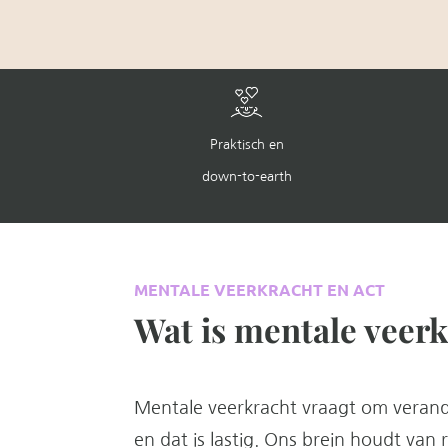
Praktisch en
down-to-earth
MENTALE VEERKRACHT EN ACT
Wat is mentale veer
Mentale veerkracht vraagt om veran
en dat is lastig. Ons brein houdt van 