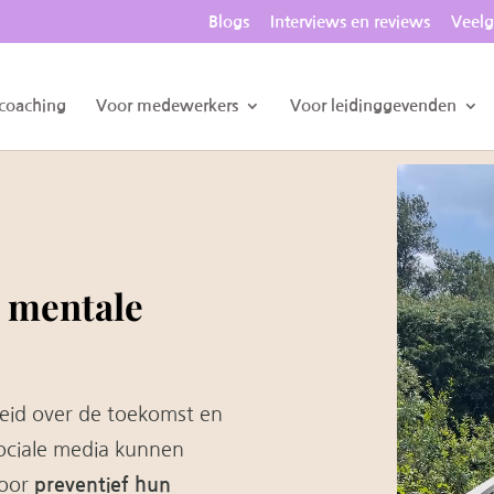
Blogs
Interviews en reviews
Veelg
 coaching
Voor medewerkers
Voor leidinggevenden
e mentale
heid over de toekomst en
ociale media kunnen
Door
preventief hun