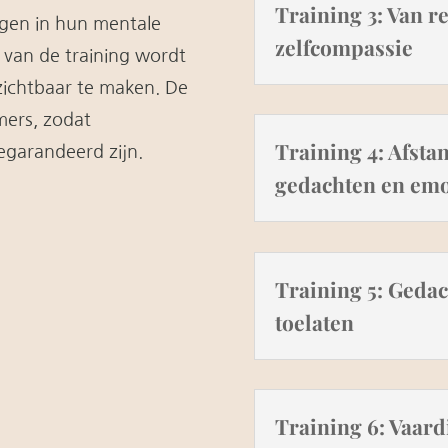
Training 3: Van r
ijgen in hun mentale
zelfcompassie
 van de training wordt
zichtbaar te maken. De
mers, zodat
Training 4: Afst
egarandeerd zijn.
gedachten en emo
Training 5: Gedac
toelaten
Training 6: Vaard