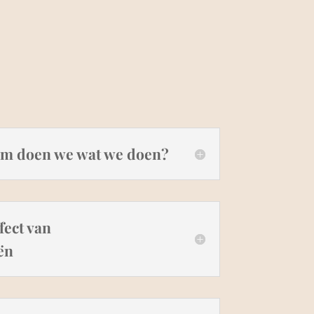
om doen we wat we doen?
fect van
ën