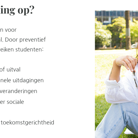
ning op?
en voor
al. Door preventief
reiken studenten:
of uitval
ionele uitdagingen
j veranderingen
r sociale
 toekomstgerichtheid