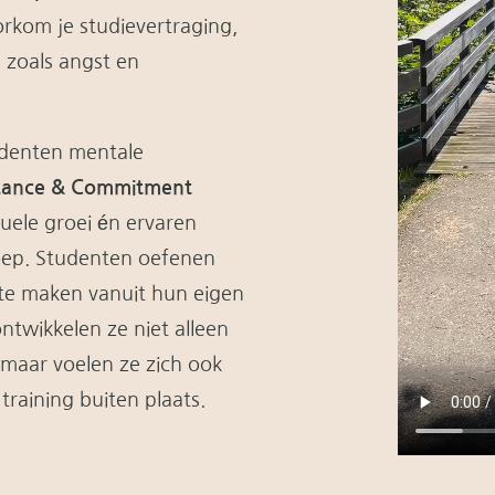
orkom je studievertraging,
 zoals angst en
udenten mentale
tance & Commitment
duele groei én ervaren
oep. Studenten oefenen
te maken vanuit hun eigen
twikkelen ze niet alleen
 maar voelen ze zich ook
training buiten plaats.