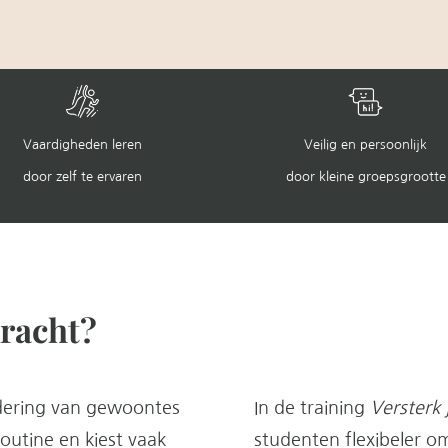
Vaardigheden leren
Veilig en persoonlijk
door zelf te ervaren
door kleine groepsgrootte
kracht?
dering van gewoontes
In de training
Versterk 
routine en kiest vaak
studenten flexibeler 