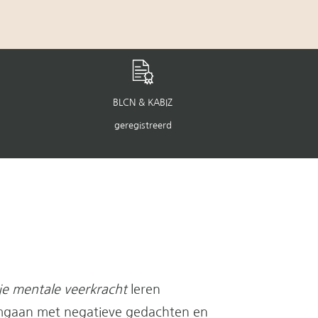
BLCN & KABIZ
geregistreerd
je mentale veerkracht
leren
omgaan met negatieve gedachten en