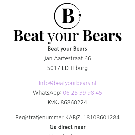
Beat your Bears
Jan Aartestraat 66
5017 ED Tilburg
info@beatyourbears.nl
WhatsApp:
06 25 39 98 45
KvK: 86860224
Registratienummer KABIZ:
18108601284
Ga direct naar