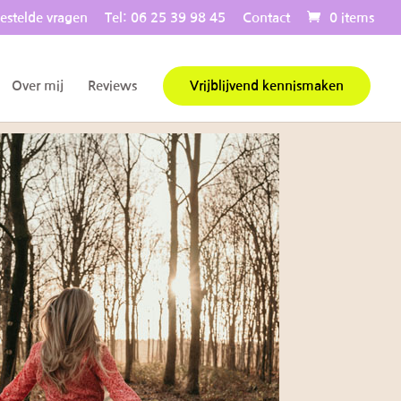
estelde vragen
Tel: 06 25 39 98 45
Contact
0 items
Over mij
Reviews
Vrijblijvend kennismaken