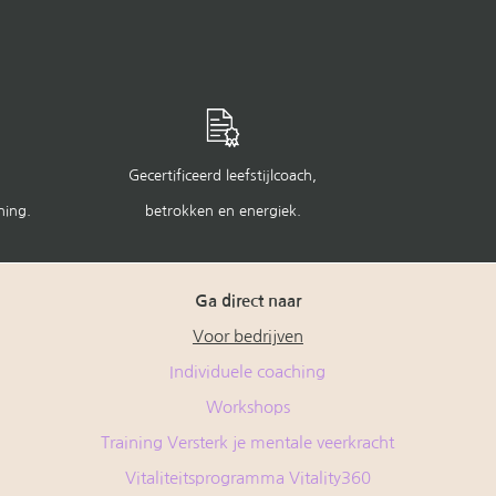
Gecertificeerd leefstijlcoach,
hing.
betrokken en energiek.
Ga direct naar
Voor bedrijven
Individuele coaching
Workshops
Training Versterk je mentale veerkracht
Vitaliteitsprogramma Vitality360