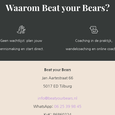
Waarom Beat your Bears?
Geen wachtlijst: plan jouw
Coaching in de praktijk,
ennismaking en start direct.
wandelcoaching en online coac
Beat your Bears
Jan Aartestraat 66
5017 ED Tilburg
info@beatyourbears.nl
WhatsApp:
06 25 39 98 45
KvK: 86860224