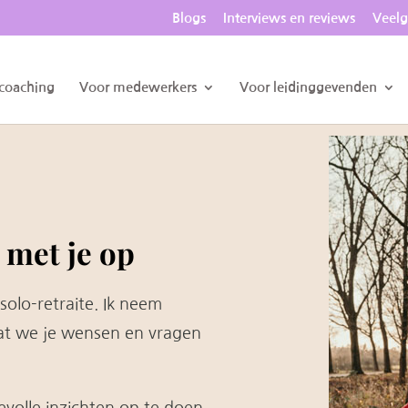
Blogs
Interviews en reviews
Veelg
 coaching
Voor medewerkers
Voor leidinggevenden
 met je op
 solo-retraite. Ik neem
at we je wensen en vragen
volle inzichten op te doen